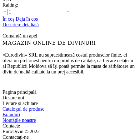
Raiting:
−
+
În coș
Deja în coș
Descriere detaliată
Comandă un apel
MAGAZIN ONLINE DE DIVINURI
«Eurodivin» SRL nu supraestimează costul produselor finite, ci
oferă un preț onest pentru un produs de calitate, ca fiecare cetățean
al Republicii Moldova să își poată permite la masa de sărbătoare un
divin de înaltă calitate la un preț accesibil.
Pagina principală
Despre noi
Livrare și achitare
Catalogul de produse
Branduri
Noutățile noastre
Contacte
EuroDivin © 2022
Contactaţi-ne