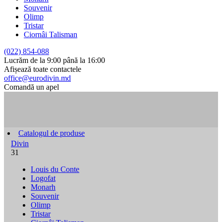
Souvenir
Olimp
Tristar
Ciornâi Talisman
(022) 854-088
Lucrăm de la 9:00 până la 16:00
Afișează toate contactele
office@eurodivin.md
Comandă un apel
Catalogul de produse
Divin
31
Louis du Conte
Logofat
Monarh
Souvenir
Olimp
Tristar