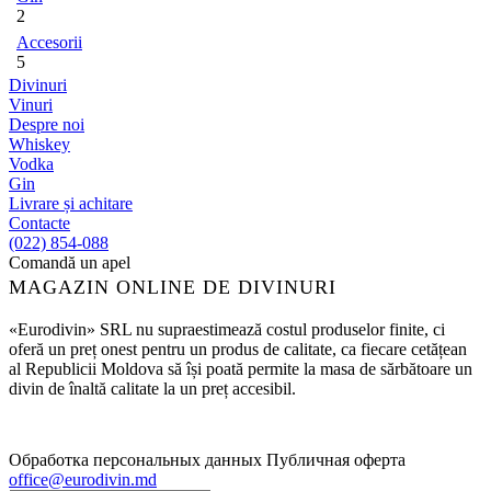
2
Accesorii
5
Divinuri
Vinuri
Despre noi
Whiskey
Vodka
Gin
Livrare și achitare
Contacte
(022) 854-088
Comandă un apel
MAGAZIN ONLINE DE DIVINURI
«Eurodivin» SRL nu supraestimează costul produselor finite, ci
oferă un preț onest pentru un produs de calitate, ca fiecare cetățean
al Republicii Moldova să își poată permite la masa de sărbătoare un
divin de înaltă calitate la un preț accesibil.
Обработка персональных данных
Публичная оферта
office@eurodivin.md