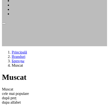
Principală
Branduri
Бренды
Muscat
Muscat
Muscat
cele mai populare
după preț
dupa alfabet