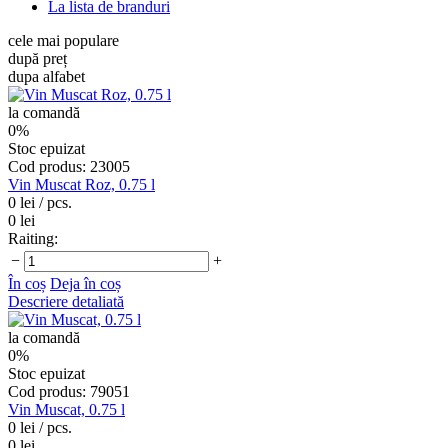
La lista de branduri
cele mai populare
după preț
dupa alfabet
la comandă
0%
Stoc epuizat
Cod produs: 23005
Vin Muscat Roz, 0.75 l
0 lei
/ pcs.
0 lei
Raiting:
−
+
În coș
Deja în coș
Descriere detaliată
la comandă
0%
Stoc epuizat
Cod produs: 79051
Vin Muscat, 0.75 l
0 lei
/ pcs.
0 lei