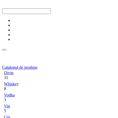
Catalogul de produse
Divin
31
Whiskey
8
Vodka
3
Vin
5
Gin