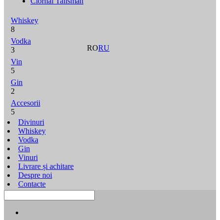
Ciornâi Talisman
Whiskey
8
Vodka
RO
RU
3
Vin
5
Gin
2
Accesorii
5
Divinuri
Whiskey
Vodka
Gin
Vinuri
Livrare și achitare
Despre noi
Contacte