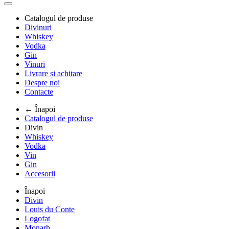
Catalogul de produse
Divinuri
Whiskey
Vodka
Gin
Vinuri
Livrare și achitare
Despre noi
Contacte
← Înapoi
Catalogul de produse
Divin
Whiskey
Vodka
Vin
Gin
Accesorii
Înapoi
Divin
Louis du Conte
Logofat
Monarh