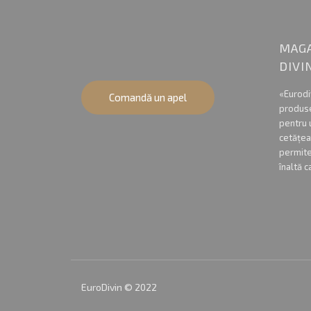
MAGA
DIVI
«Eurodi
Comandă un apel
produse
pentru 
cetățea
permite
înaltă c
EuroDivin © 2022