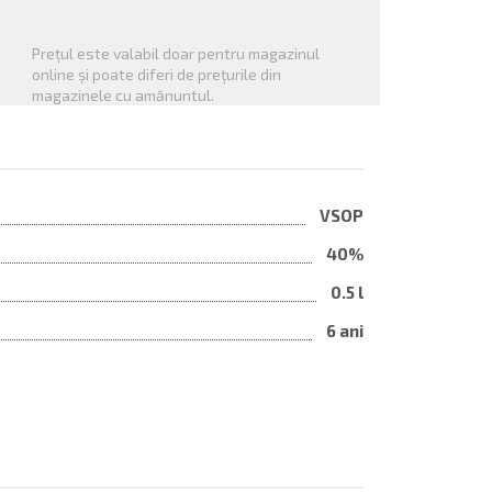
Prețul este valabil doar pentru magazinul
online și poate diferi de prețurile din
magazinele cu amănuntul.
VSOP
40%
0.5 l
6 ani