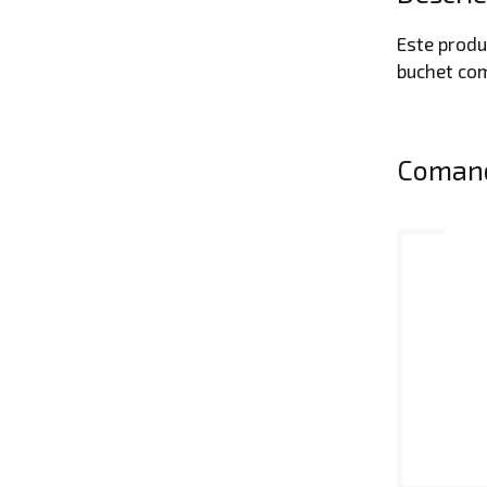
Este produs
buchet comp
Comand