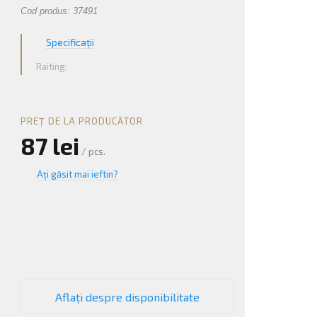
Cod produs: 37491
Specificații
Raiting:
PREȚ DE LA PRODUCĂTOR
87 lei
/ pcs.
Ați găsit mai ieftin?
+
−
Aflați despre disponibilitate