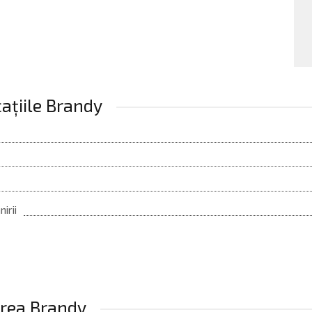
cațiile Brandy
irii
erea Brandy