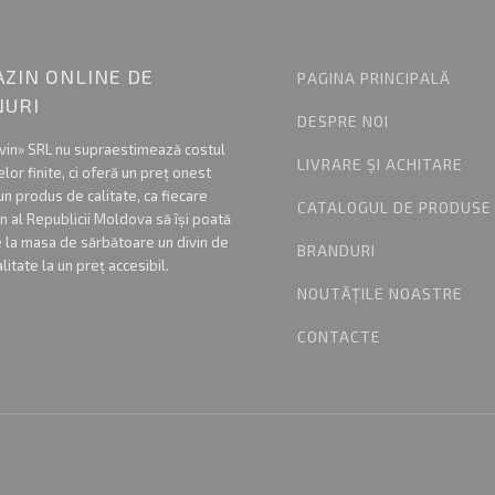
ZIN ONLINE DE
PAGINA PRINCIPALĂ
NURI
DESPRE NOI
vin» SRL nu supraestimează costul
LIVRARE ȘI ACHITARE
lor finite, ci oferă un preț onest
un produs de calitate, ca fiecare
CATALOGUL DE PRODUSE
n al Republicii Moldova să își poată
 la masa de sărbătoare un divin de
BRANDURI
alitate la un preț accesibil.
NOUTĂȚILE NOASTRE
CONTACTE