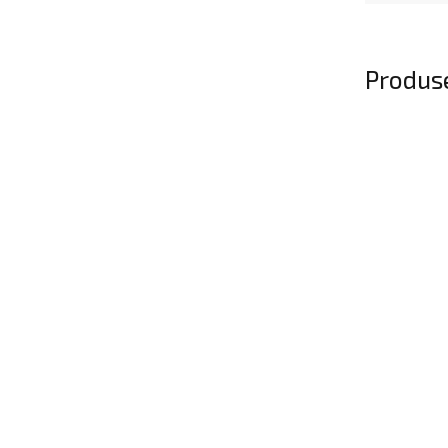
Produse
RECOMANDĂ
Brandy Monar