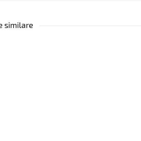
 similare
M
h "Cosa" 5 ani, 0.5 l