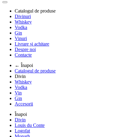
Catalogul de produse
Divinuri
Whiskey
Vodka
Gin
Vinuri
Livrare și achitare
Despre noi
Contacte
← Înapoi
Catalogul de produse
Divin
Whiskey
Vodka
Vin
Gin
Accesorii
Înapoi
Divin
Louis du Conte
Logofat
Monarh