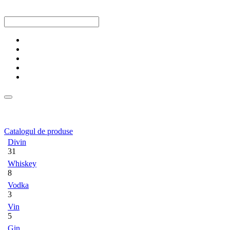
Catalogul de produse
Divin
31
Whiskey
8
Vodka
3
Vin
5
Gin