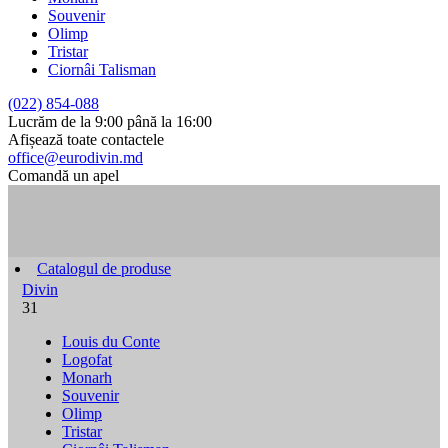
Souvenir
Olimp
Tristar
Ciornâi Talisman
(022) 854-088
Lucrăm de la 9:00 până la 16:00
Afișează toate contactele
office@eurodivin.md
Comandă un apel
Catalogul de produse
Divin
31
Louis du Conte
Logofat
Monarh
Souvenir
Olimp
Tristar