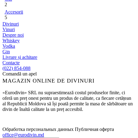
2
Accesorii
5
Divinuri
Vinuri
Despre noi
Whiskey
Vodka
Gin
Livrare și achitare
Contacte
(022) 854-088
Comandă un apel
MAGAZIN ONLINE DE DIVINURI
«Eurodivin» SRL nu supraestimează costul produselor finite, ci
oferă un preț onest pentru un produs de calitate, ca fiecare cetățean
al Republicii Moldova să își poată permite la masa de sărbătoare un
divin de înaltă calitate la un preț accesibil.
Обработка персональных данных
Публичная оферта
office@eurodivin.md