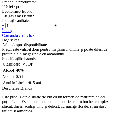
Preț de la producător
116 lei
/ pcs.
Economie
0 lei
0%
Ați găsit mai ieftin?
Indicați cantitatea
−
+
În coș
Comandă cu 1 click
Под заказ
Aflați despre disponibilitate
Prețul este valabil doar pentru magazinul online și poate diferi de
prețurile din magazinele cu amănuntul.
Specificațiile Brandy
Clasificare
VSOP
Alcool
40%
Volum
0.5 l
Anul îmbătrânirii
5 ani
Descrierea Brandy
Este produs din distilate de vin cu un termen de maturare de cel
puțin 5 ani. Este de o culoare chihlimbarie, cu un buchet complex
plăcut, dar în același timp și delicat, cu nuanțe florale, și un gust
rafinat și armonios.