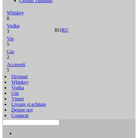
Ciornâi Talisman
Whiskey
8
Vodka
RO
RU
3
Vin
5
Gin
2
Accesorii
5
Divinuri
Whiskey
Vodka
Gin
Vinuri
Livrare și achitare
Despre noi
Contacte