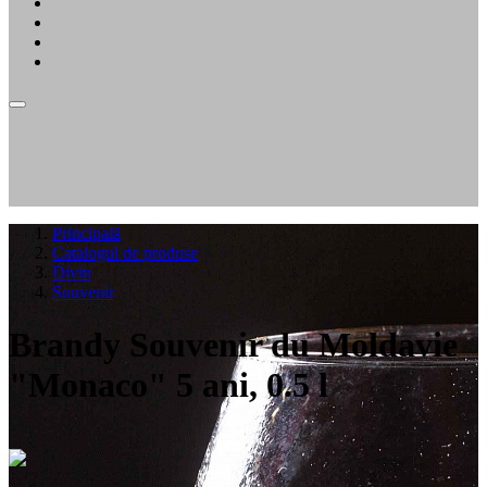
Principală
Catalogul de produse
Divin
Souvenir
Brandy Souvenir du Moldavie
"Monaco" 5 ani, 0.5 l