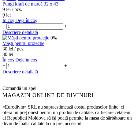
Pungi kraft de marcă 32 х 43
9 lei
/ pcs.
9 lei
În coș
Deja în coș
−
+
Descriere detaliată
0%
Măști pentru protecție
30 lei
/ pcs.
30 lei
În coș
Deja în coș
−
+
Descriere detaliată
Comandă un apel
MAGAZIN ONLINE DE DIVINURI
«Eurodivin» SRL nu supraestimează costul produselor finite, ci
oferă un preț onest pentru un produs de calitate, ca fiecare cetățean
al Republicii Moldova să își poată permite la masa de sărbătoare un
divin de înaltă calitate la un preț accesibil.