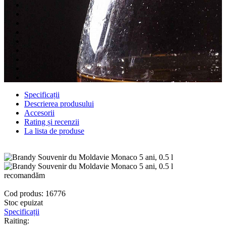
Specificații
Descrierea produsului
Accesorii
Rating și recenzii
La lista de produse
recomandăm
Cod produs: 16776
Stoc epuizat
Specificații
Raiting: