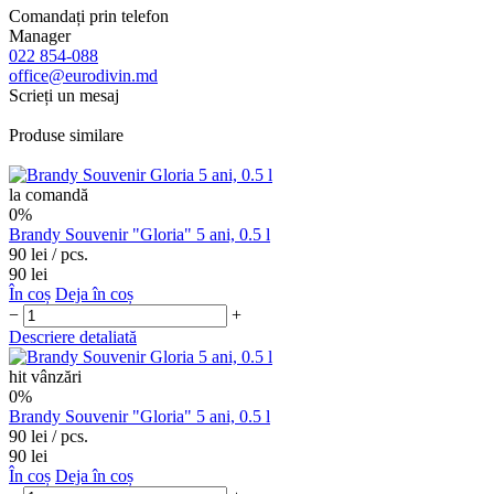
Comandați prin telefon
Manager
022 854-088
office@eurodivin.md
Scrieți un mesaj
Produse similare
la comandă
0%
Brandy Souvenir "Gloria" 5 ani, 0.5 l
90 lei
/ pcs.
90 lei
În coș
Deja în coș
−
+
Descriere detaliată
hit vânzări
0%
Brandy Souvenir "Gloria" 5 ani, 0.5 l
90 lei
/ pcs.
90 lei
În coș
Deja în coș