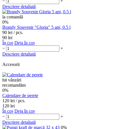
−
+
Descriere detaliată
la comandă
0%
Brandy Souvenir "Gloria" 5 ani, 0.5 l
90 lei
/ pcs.
90 lei
În coș
Deja în coș
−
+
Descriere detaliată
Accesorii
hit vânzări
recomandăm
0%
Сalendare de perete
120 lei
/ pcs.
120 lei
În coș
Deja în coș
−
+
Descriere detaliată
0%