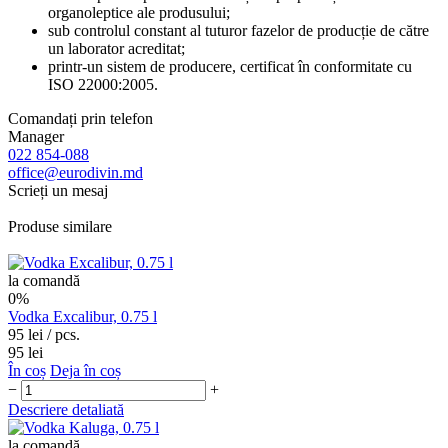
organoleptice ale produsului;
sub controlul constant al tuturor fazelor de producție de către
un laborator acreditat;
printr-un sistem de producere, certificat în conformitate cu
ISO 22000:2005.
Comandați prin telefon
Manager
022 854-088
office@eurodivin.md
Scrieți un mesaj
Produse similare
la comandă
0%
Vodka Excalibur, 0.75 l
95 lei
/ pcs.
95 lei
În coș
Deja în coș
−
+
Descriere detaliată
la comandă