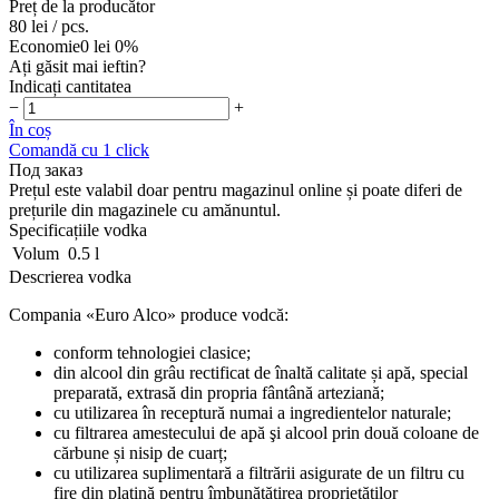
Preț de la producător
80 lei
/ pcs.
Economie
0 lei
0%
Ați găsit mai ieftin?
Indicați cantitatea
−
+
În coș
Comandă cu 1 click
Под заказ
Prețul este valabil doar pentru magazinul online și poate diferi de
prețurile din magazinele cu amănuntul.
Specificațiile vodka
Volum
0.5 l
Descrierea vodka
Compania «Euro Alco» produce vodcă:
conform tehnologiei clasice;
din alcool din grâu rectificat de înaltă calitate și apă, special
preparată, extrasă din propria fântână arteziană;
cu utilizarea în receptură numai a ingredientelor naturale;
cu filtrarea amestecului de apă şi alcool prin două coloane de
cărbune și nisip de cuarț;
cu utilizarea suplimentară a filtrării asigurate de un filtru cu
fire din platină pentru îmbunătățirea proprietăților