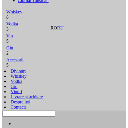
Ciornâi Talisman
Whiskey
8
Vodka
RO
RU
3
Vin
5
Gin
2
Accesorii
5
Divinuri
Whiskey
Vodka
Gin
Vinuri
Livrare și achitare
Despre noi
Contacte