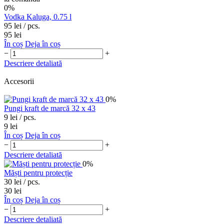
0%
Vodka Kaluga, 0.75 l
95 lei
/ pcs.
95 lei
În coș
Deja în coș
−
+
Descriere detaliată
Accesorii
0%
Pungi kraft de marcă 32 х 43
9 lei
/ pcs.
9 lei
În coș
Deja în coș
−
+
Descriere detaliată
0%
Măști pentru protecție
30 lei
/ pcs.
30 lei
În coș
Deja în coș
−
+
Descriere detaliată