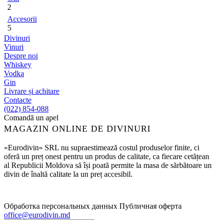
2
Accesorii
5
Divinuri
Vinuri
Despre noi
Whiskey
Vodka
Gin
Livrare și achitare
Contacte
(022) 854-088
Comandă un apel
MAGAZIN ONLINE DE DIVINURI
«Eurodivin» SRL nu supraestimează costul produselor finite, ci
oferă un preț onest pentru un produs de calitate, ca fiecare cetățean
al Republicii Moldova să își poată permite la masa de sărbătoare un
divin de înaltă calitate la un preț accesibil.
Обработка персональных данных
Публичная оферта
office@eurodivin.md