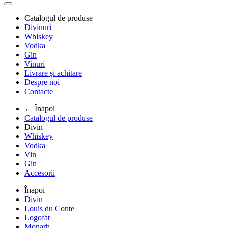
Catalogul de produse
Divinuri
Whiskey
Vodka
Gin
Vinuri
Livrare și achitare
Despre noi
Contacte
← Înapoi
Catalogul de produse
Divin
Whiskey
Vodka
Vin
Gin
Accesorii
Înapoi
Divin
Louis du Conte
Logofat
Monarh