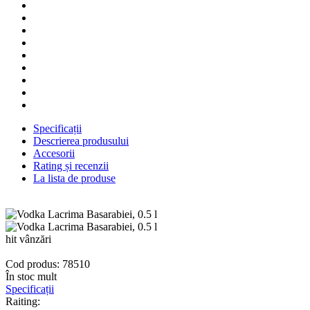
Specificații
Descrierea produsului
Accesorii
Rating și recenzii
La lista de produse
hit vânzări
Cod produs: 78510
În stoc mult
Specificații
Raiting: