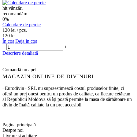
hit vânzări
recomandăm
0%
Сalendare de perete
120 lei
/ pcs.
120 lei
În coș
Deja în coș
−
+
Descriere detaliată
Comandă un apel
MAGAZIN ONLINE DE DIVINURI
«Eurodivin» SRL nu supraestimează costul produselor finite, ci
oferă un preț onest pentru un produs de calitate, ca fiecare cetățean
al Republicii Moldova să își poată permite la masa de sărbătoare un
divin de înaltă calitate la un preț accesibil.
Pagina principală
Despre noi
Livrare și achitare