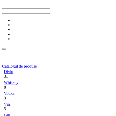
Catalogul de produse
Divin
31
Whiskey
8
Vodka
3
Vin
5
Gin