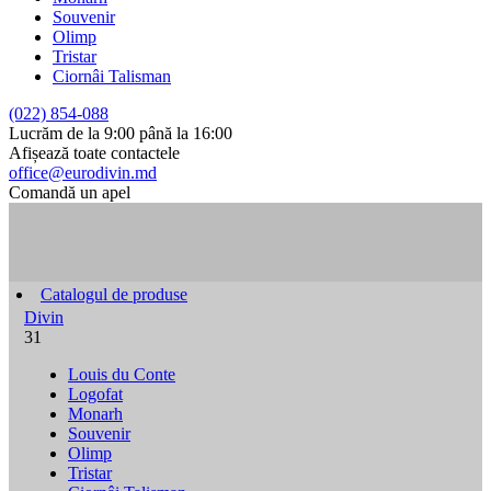
Souvenir
Olimp
Tristar
Ciornâi Talisman
(022) 854-088
Lucrăm de la 9:00 până la 16:00
Afișează toate contactele
office@eurodivin.md
Comandă un apel
Catalogul de produse
Divin
31
Louis du Conte
Logofat
Monarh
Souvenir
Olimp
Tristar