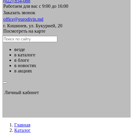
(022) 854-088
Работаем для вас с 9:00 до 16:00
Заказать звонок
office@eurodivin.md
г. Кишинев, ул. Букурией, 20
Посмотреть на карте
везде
в каталоге
в блоге
в новостях
в акциях
Личный кабинет
Главная
Каталог