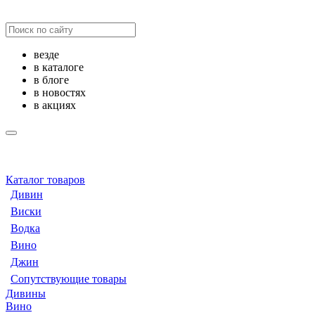
везде
в каталоге
в блоге
в новостях
в акциях
Каталог товаров
Дивин
Виски
Водка
Вино
Джин
Сопутствующие товары
Дивины
Вино