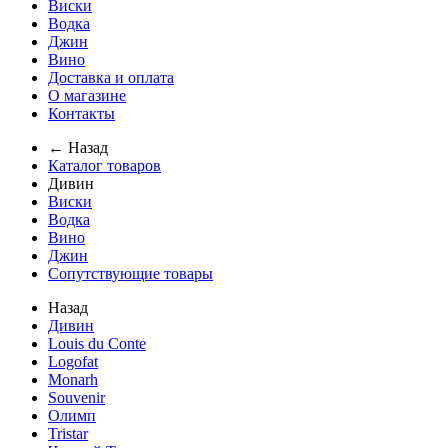
Виски
Водка
Джин
Вино
Доставка и оплата
О магазине
Контакты
← Назад
Каталог товаров
Дивин
Виски
Водка
Вино
Джин
Сопутствующие товары
Назад
Дивин
Louis du Conte
Logofat
Monarh
Souvenir
Олимп
Tristar