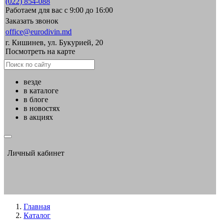
(022) 854-088
Работаем для вас с 9:00 до 16:00
Заказать звонок
office@eurodivin.md
г. Кишинев, ул. Букурией, 20
Посмотреть на карте
везде
в каталоге
в блоге
в новостях
в акциях
Личный кабинет
Главная
Каталог