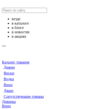
везде
в каталоге
в блоге
в новостях
в акциях
Каталог товаров
Дивин
Виски
Водка
Вино
Джин
Сопутствующие товары
Дивины
Вино