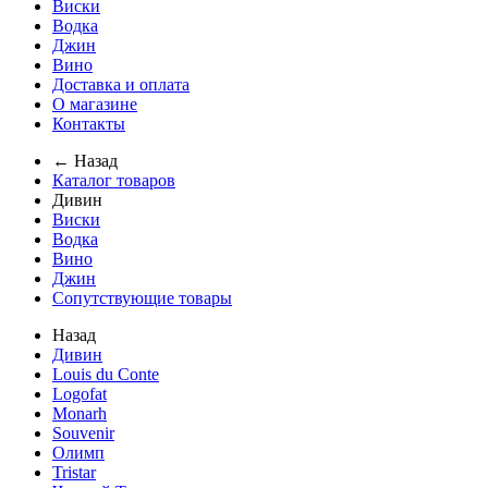
Виски
Водка
Джин
Вино
Доставка и оплата
О магазине
Контакты
← Назад
Каталог товаров
Дивин
Виски
Водка
Вино
Джин
Сопутствующие товары
Назад
Дивин
Louis du Conte
Logofat
Monarh
Souvenir
Олимп
Tristar