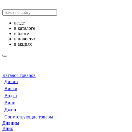
везде
в каталоге
в блоге
в новостях
в акциях
Каталог товаров
Дивин
Виски
Водка
Вино
Джин
Сопутствующие товары
Дивины
Вино