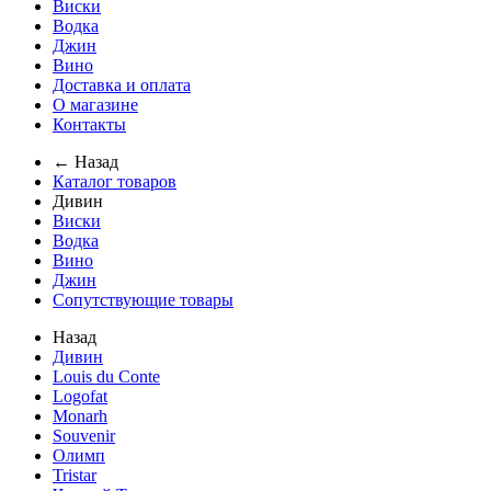
Виски
Водка
Джин
Вино
Доставка и оплата
О магазине
Контакты
← Назад
Каталог товаров
Дивин
Виски
Водка
Вино
Джин
Сопутствующие товары
Назад
Дивин
Louis du Conte
Logofat
Monarh
Souvenir
Олимп
Tristar